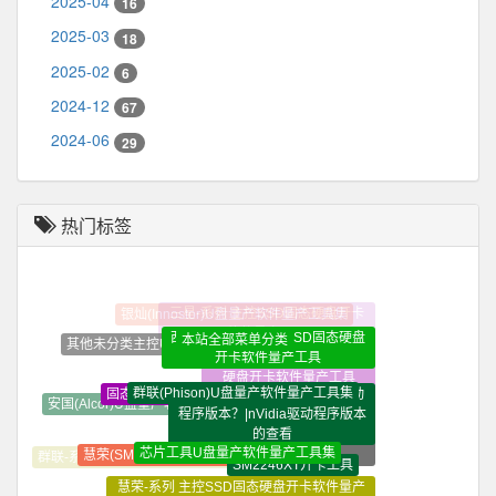
2025-04
16
2025-03
18
2025-02
6
2024-12
67
2024-06
29
热门标签
西部数据-系列 主控SSD固态硬盘
本站全部菜单分类
其他未分类主控U盘量产软件量产工具集
开卡软件量产工具
金士顿-系列 主控SSD固态
群联(Phison)U盘量产软件量产工具集
win10系统如何查看NVidia驱动
固态硬盘开卡教程视频教程
硬盘开卡软件量产工具
程序版本？|nVidia驱动程序版本
安国(Alcor)U盘量产软件量产工具集
装机必备软件_常用软件_
的查看
精选软件大全_纯净定制软
芯片工具U盘量产软件量产工具集
慧荣(SMI)U盘量产软件量产工具集
SM2246XT开卡工具
件
群联-系列 主控SSD固态硬盘开卡软件量产工具
慧荣-系列 主控SSD固态硬盘开卡软件量产
SM2246XT量产工具修复
工具