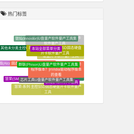
热门标签
三星-系列 主控SSD固态硬盘开卡
银灿(Innostor)U盘量产软件量产工具集
软件量产工具
西部数据-系列 主控SSD固态硬盘
本站全部菜单分类
其他未分类主控U盘量产软件量产工具集
金士顿-系列 主控SSD固态
开卡软件量产工具
硬盘开卡软件量产工具
群联(Phison)U盘量产软件量产工具集
固态硬盘开卡教程视频教程
win10系统如何查看NVidia驱动
国(Alcor)U盘量产软件量产工具集
程序版本？|nVidia驱动程序版本
装机必备软件_常用软件_
精选软件大全_纯净定制软
的查看
芯片工具U盘量产软件量产工具集
件
慧荣(SMI)U盘量产软件量产工具集
-系列 主控SSD固态硬盘开卡软件量产工具
SM2246XT开卡工具
慧荣-系列 主控SSD固态硬盘开卡软件量产
SM2246XT量产工具修复
固态硬盘开卡维修常识性知识
工具
SSD