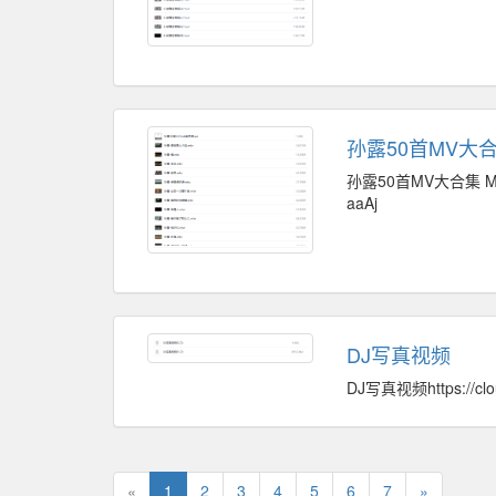
孙露50首MV大合集
孙露50首MV大合集 MKV版1
aaAj
DJ写真视频
DJ写真视频https://clo
«
1
2
3
4
5
6
7
»