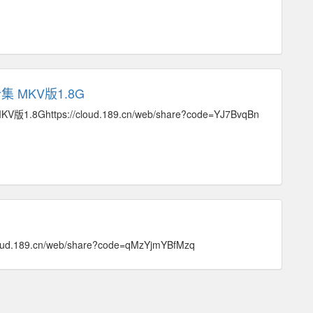
 MKV版1.8G
.8Ghttps://cloud.189.cn/web/share?code=YJ7BvqBn
ud.189.cn/web/share?code=qMzYjmYBfMzq