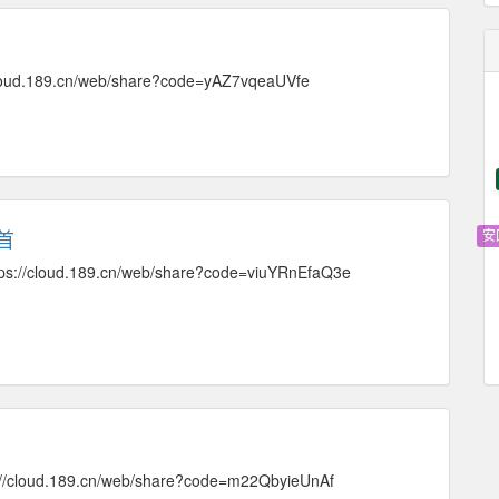
ud.189.cn/web/share?code=yAZ7vqeaUVfe
安
首
/cloud.189.cn/web/share?code=viuYRnEfaQ3e
群联
oud.189.cn/web/share?code=m22QbyieUnAf