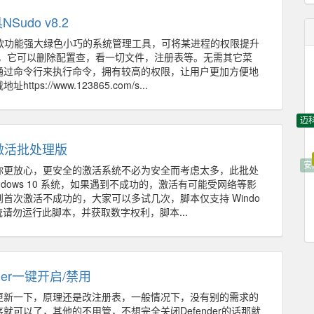
udo v8.2
一款功能强大绿色小巧的系统管理工具，可将某进程的权限提升
权限，它可以删除配置查，看一切文件，注册表等。无需其它菜
通过命令行来执行命令，拥有较高的权限，让用户更加方便地
ps://www.123865.com/s...
迈科
利激活批处理版
安
你更放心，更安全的激活系统不必为安全而考虑太多，此批处
dows 10 系统，如果遇到不成功的，激活有可能受网络等影
首次激活不成功的，大家可以多试几次，脚本仅支持 Windo
系统请勿运行此脚本，并获取数字权利，脚本...
ender一键开启/禁用
更新一下，原理还是改注册表，一般情况下，没有别的需求的
就可以了，其他的不用管，不想完全关闭Defender的话那就