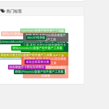
热门标签
SanDiskU盘量产软件量产工具集
联阳(iTE)联盛(UT)U盘量产软件量产工具集
智微-系列 主控SSD固态硬盘开
WinXP纯净版
卡软件量产工具
(AmecoMicovMXTronics)U盘量产软件量产工具集
三星-系列 主控SSD固态硬盘开卡
Win7_32+64位_
银灿(Innostor)U盘量产软件量产工具集
软件量产工具
纯净版
金士顿-系列 主控SSD固态
其他未分类主控U盘量产软件量产工具集
硬盘开卡软件量产工具
西部数据-系列 主控SSD固态硬盘
国(Alcor)U盘量产软件量产工具集
本站全部菜单分类
装机必备软件_常用软件_
开卡软件量产工具
精选软件大全_纯净定制软
固态硬盘开卡教程视频教程
win10系统如何查看NVidia驱动
件
群联(Phison)U盘量产软件量产工具集
程序版本？|nVidia驱动程序版本
芯片工具U盘量产软件量产工具集
的查看